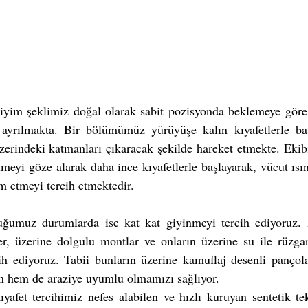
iyim şeklimiz doğal olarak sabit pozisyonda beklemeye göre 
ayrılmakta. Bir bölümümüz yürüyüşe kalın kıyafetlerle ba
erindeki katmanları çıkaracak şekilde hareket etmekte. Ekibin
eyi göze alarak daha ince kıyafetlerle başlayarak, vücut ısı
 etmeyi tercih etmektedir. 
ğumuz durumlarda ise kat kat giyinmeyi tercih ediyoruz. İç
ler, üzerine dolgulu montlar ve onların üzerine su ile rüzga
ih ediyoruz. Tabii bunların üzerine kamuflaj desenli pançola
en hem de araziye uyumlu olmamızı sağlıyor.
afet tercihimiz nefes alabilen ve hızlı kuruyan sentetik tek