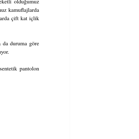
eketli olduğumuz 
uz kamuflajlarda 
da çift kat içlik 
da da duruma göre 
yor. 
entetik pantolon 