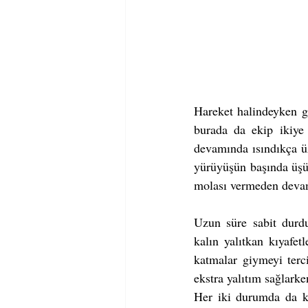
Hareket halindeyken g
burada da ekip ikiye 
devamında ısındıkça üz
yürüyüşün başında üşüm
molası vermeden devam
Uzun süre sabit durdu
kalın yalıtkan kıyafet
katmalar giymeyi terc
ekstra yalıtım sağlark
Her iki durumda da kıy