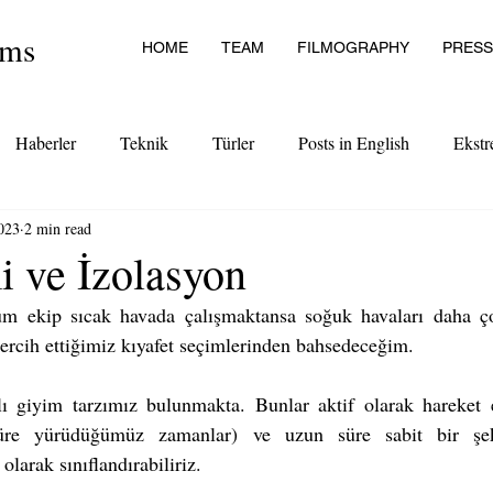
lms
HOME
TEAM
FILMOGRAPHY
PRESS
Haberler
Teknik
Türler
Posts in English
Ekstr
2023
2 min read
i ve İzolasyon
Tüm ekip sıcak havada çalışmaktansa soğuk havaları daha ç
tercih ettiğimiz kıyafet seçimlerinden bahsedeceğim. 
lı giyim tarzımız bulunmakta. Bunlar aktif olarak hareket e
re yürüdüğümüz zamanlar) ve uzun süre sabit bir şeki
larak sınıflandırabiliriz. 