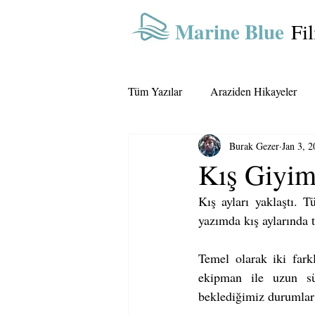
Marine Blue
Fi
Tüm Yazılar
Araziden Hikayeler
Burak Gezer
Jan 3, 
Ekipman
Kış Giyim
Kış ayları yaklaştı. 
yazımda kış aylarında 
Temel olarak iki fark
ekipman ile uzun sü
beklediğimiz durumlar o