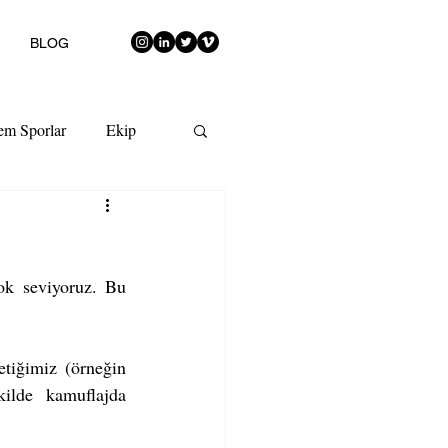
BLOG
em Sporlar
Ekip
ok seviyoruz. Bu 
tiğimiz (örneğin 
lde kamuflajda 