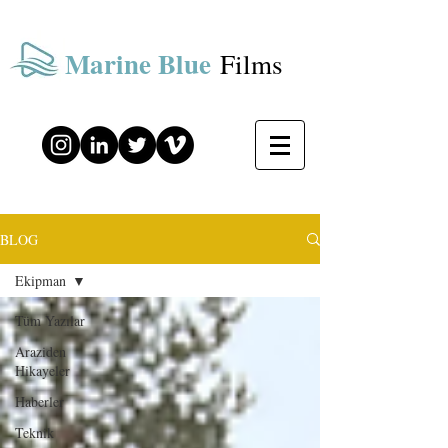
Marine Blue
Films
BLOG
Ekipman
Tüm Yazılar
Araziden
Hikayeler
Haberler
Teknik