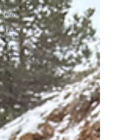
Türler
Posts in
English
Ekstrem
Sporlar
Ekip
Ekipman